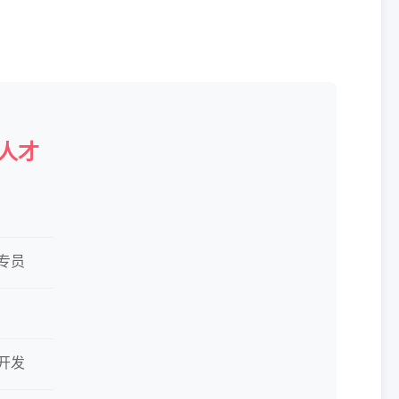
人才
道专员
商开发