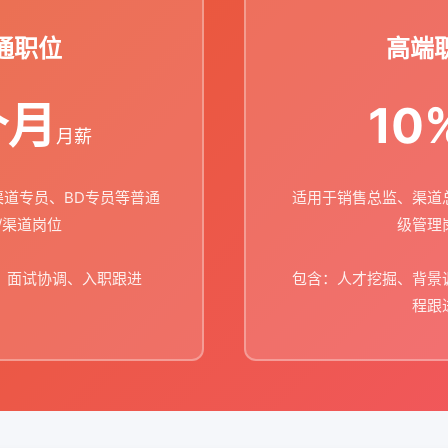
通职位
高端
个月
10
月薪
道专员、BD专员等普通
适用于销售总监、渠道
/渠道岗位
级管理
、面试协调、入职跟进
包含：人才挖掘、背景
程跟