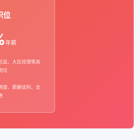
职位
%
年薪
总监、大区经理等高
岗位
调查、薪酬谈判、全
进