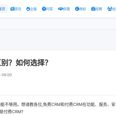
首页
资讯
企服
问答
供需
商标
招聘
创
区别？如何选择？
 09:00
功能不够用。想请教各位,免费CRM和付费CRM在功能、服务、安
付费CRM?