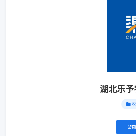
湖北乐予
农
官