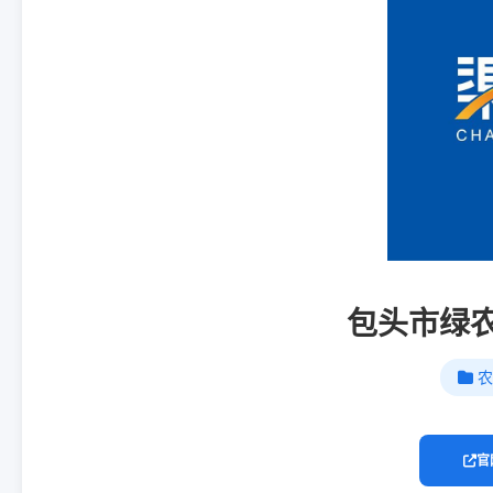
包头市绿
农
官