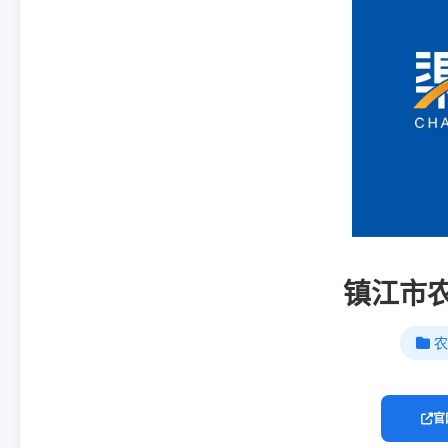
镇江市
农
官