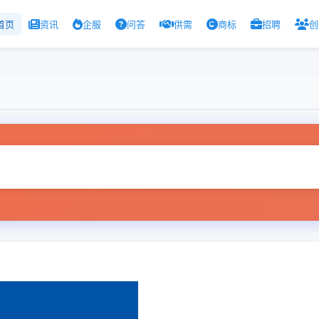
首页
资讯
企服
问答
供需
商标
招聘
创