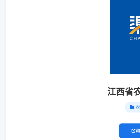
江西省
农
官