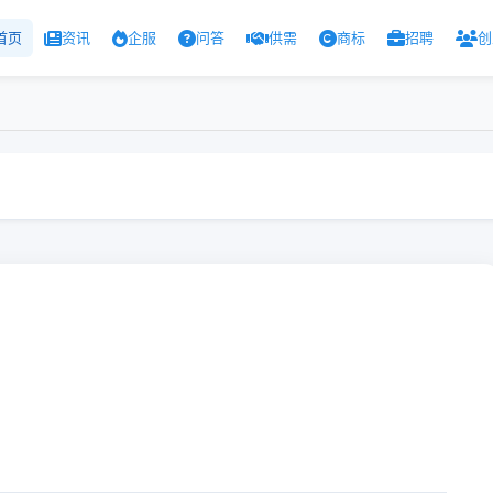
首页
资讯
企服
问答
供需
商标
招聘
创